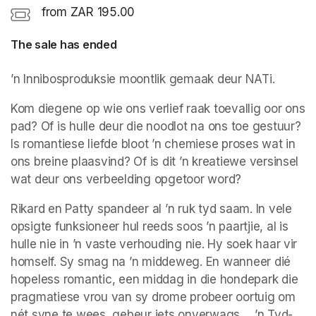
from ZAR 195.00
The sale has ended
’n Innibosproduksie moontlik gemaak deur NATi.
Kom diegene op wie ons verlief raak toevallig oor ons 
pad? Of is hulle deur die noodlot na ons toe gestuur? 
Is romantiese liefde bloot ’n chemiese proses wat in 
ons breine plaasvind? Of is dit ’n kreatiewe versinsel 
wat deur ons verbeelding opgetoor word? 
Rikard en Patty spandeer al ’n ruk tyd saam. In vele 
opsigte funksioneer hul reeds soos ’n paartjie, al is 
hulle nie in ’n vaste verhouding nie. Hy soek haar vir 
homself. Sy smag na ’n middeweg. En wanneer dié 
hopeless romantic, een middag in die hondepark die 
pragmatiese vrou van sy drome probeer oortuig om 
nét syne te wees, gebeur iets onverwags ... ’n Tyd-