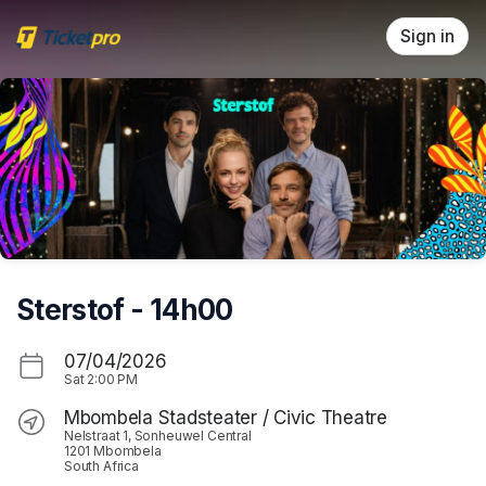
Skip header
Sign in
Sterstof - 14h00
07/04/2026
Sat
2:00 PM
Mbombela Stadsteater / Civic Theatre
Nelstraat 1, Sonheuwel Central
1201 Mbombela
South Africa